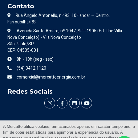
Contato
Rua Ângelo Antonello, nº 93, 10º andar — Centro,
Farroupilha/RS
Avenida Santo Amaro, nº 1047, Sala 1905 (Ed. The Villa
Nova Conceição) - Vila Nova Conceição
São Paulo/SP
CEP: 04505-001
8h - 18h (seg - sex)
(54) 3412.1120
comercial@mercattoenergia.com.br
Redes Sociais
A Mercatto utiliza cookies, armazenados apenas em caráter temporário, a
fim de obter estatísticas para aprimorar a experiência do usuário. A
©
Mercatto Energia
, All Right Reserved.